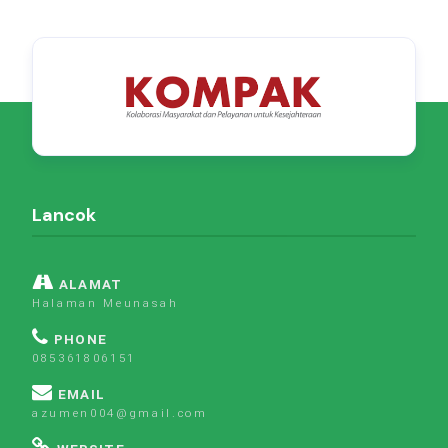
Lancok
ALAMAT
Halaman Meunasah
PHONE
085361806151
EMAIL
azumen004@gmail.com