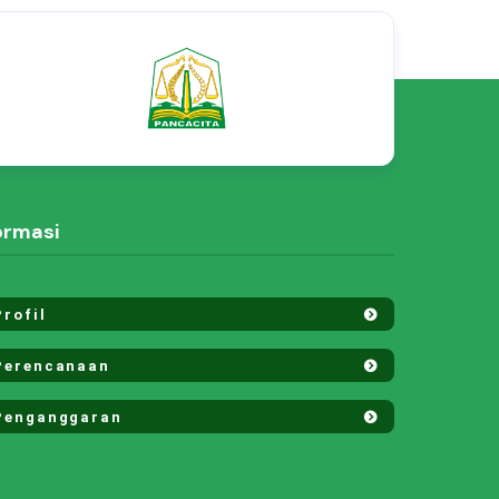
ormasi
rofil
erencanaan
enganggaran