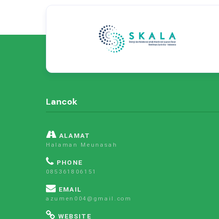
Lancok
ALAMAT
Halaman Meunasah
PHONE
085361806151
EMAIL
azumen004@gmail.com
WEBSITE