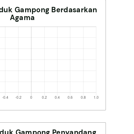
duk Gampong Berdasarkan
Agama
uduk Gampong Penyandang