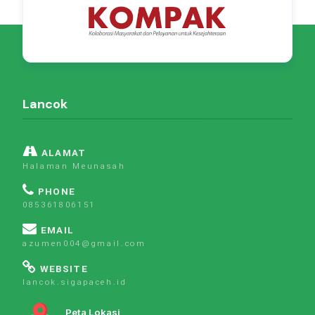
Lancok
ALAMAT
Halaman Meunasah
PHONE
085361806151
EMAIL
azumen004@gmail.com
WEBSITE
lancok.sigapaceh.id
Peta Lokasi