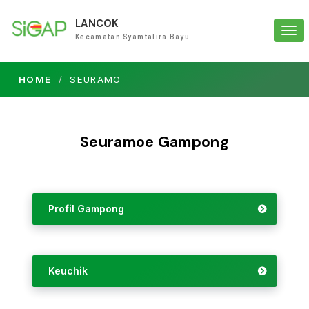
LANCOK
Tog
Kecamatan Syamtalira Bayu
navi
HOME
SEURAMO
Seuramoe Gampong
Profil Gampong
Keuchik